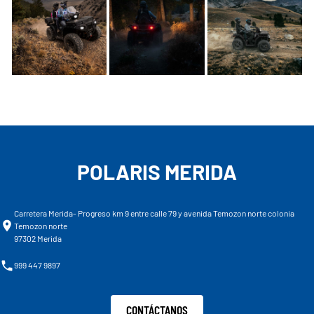
POLARIS MERIDA
Carretera Merida- Progreso km 9 entre calle 79 y avenida Temozon norte colonia
Temozon norte
97302 Merida
999 447 9897
CONTÁCTANOS