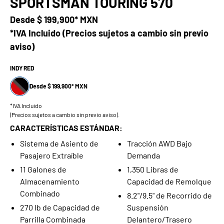
SPORTSMAN TOURING 570
Desde
$ 199,900* MXN
*IVA Incluido (Precios sujetos a cambio sin previo
aviso)
INDY RED
Desde $ 199,900* MXN
*IVA Incluido
(Precios sujetos a cambio sin previo aviso).
CARACTERÍSTICAS ESTÁNDAR:
Sistema de Asiento de
Tracción AWD Bajo
Pasajero Extraíble
Demanda
11 Galones de
1,350 Libras de
Almacenamiento
Capacidad de Remolque
Combinado
8.2"/9.5" de Recorrido de
270 lb de Capacidad de
Suspensión
Parrilla Combinada
Delantero/Trasero