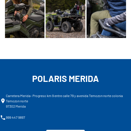
POLARIS MERIDA
Carretera Merida- Progreso km 9 entre calle 79 y avenida Temozon norte colonia
Temozon norte
97302 Merida
999 447 9897