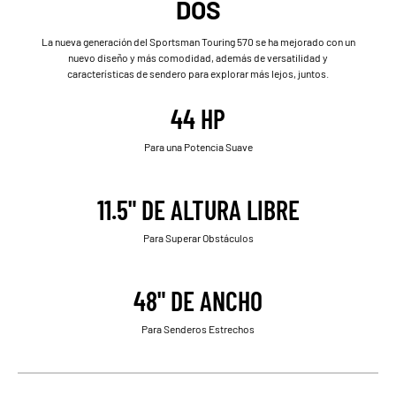
DOS
La nueva generación del Sportsman Touring 570 se ha mejorado con un
nuevo diseño y más comodidad, además de versatilidad y
características de sendero para explorar más lejos, juntos.
44 HP
Para una Potencia Suave
11.5" DE ALTURA LIBRE
Para Superar Obstáculos
48" DE ANCHO
Para Senderos Estrechos