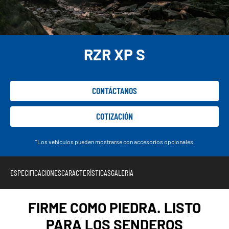
RZR XP S
CONTÁCTANOS
COTIZACIÓN
*Los vehículos pueden mostrarse con accesorios opcionales.
ESPECIFICACIONES
CARACTERÍSTICAS
GALERÍA
FIRME COMO PIEDRA. LISTO
PARA LOS SENDEROS