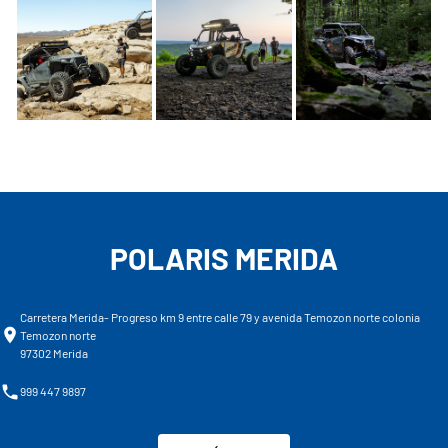
POLARIS MERIDA
Carretera Merida- Progreso km 9 entre calle 79 y avenida Temozon norte colonia
Temozon norte
97302 Merida
999 447 9897