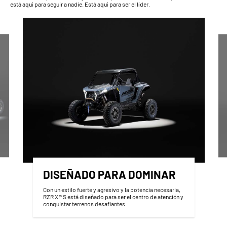
está aquí para seguir a nadie. Está aquí para ser el líder.
DISEÑADO PARA DOMINAR
Con un estilo fuerte y agresivo y la potencia necesaria,
RZR XP S está diseñado para ser el centro de atención y
conquistar terrenos desafiantes.