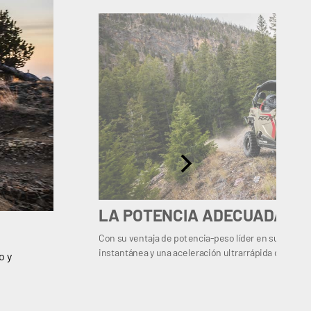
LA POTENCIA ADECUADA
Con su ventaja de potencia-peso líder en su clase, 
instantánea y una aceleración ultrarrápida con cada
o y