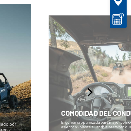
COMODIDAD DEL CON
Ergonomía optimizada para mayor comodi
lado por
asiento y volante ajustable permiten q
rco y