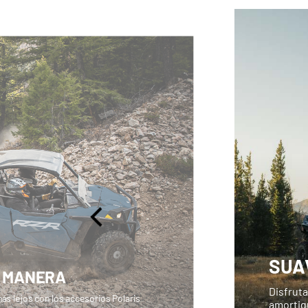
SUA
U MANERA
Disfrut
ás lejos con los accesorios Polaris
amortig