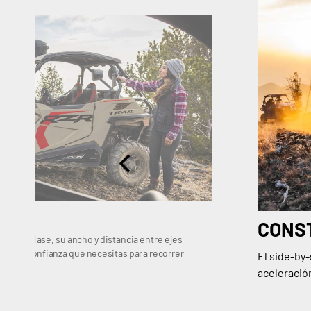
A
CONST
der en su clase, su ancho y distancia entre ejes
n y la confianza que necesitas para recorrer
El side-by
aceleració