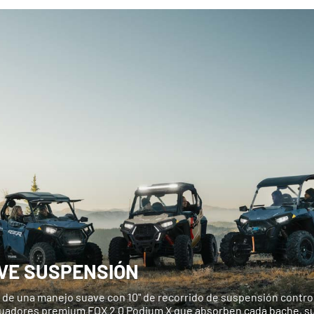
VE SUSPENSIÓN
a de una manejo suave con 10" de recorrido de suspensión contro
uadores premium FOX 2.0 Podium X que absorben cada bache, su