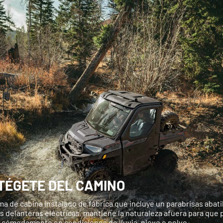
TÉGETE DEL CAMINO
ma de cabina instalado de fábrica que incluye un parabrisas abati
s delanteras eléctricas, mantiene la naturaleza afuera para que
 cómodamente en condiciones de lluvia, nieve o polvo.