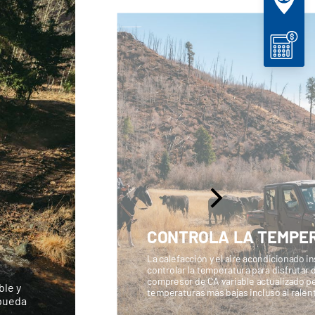
CONTROLA LA TEMPE
La calefacción y el aire acondicionado i
controlar la temperatura para disfrutar
compresor de CA variable actualizado p
ble y
temperaturas más bajas incluso al ralent
 pueda