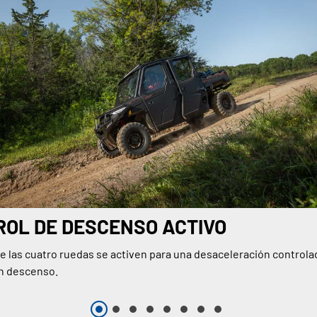
OL DE DESCENSO ACTIVO
e las cuatro ruedas se activen para una desaceleración controla
n descenso.