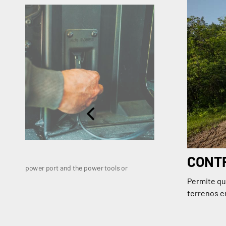
ITY
CONTR
argo-box power port and the power tools or
 done.
Permite qu
terrenos e