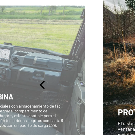
BINA
nciales con almacenamiento de fácil
PRO
ntegrada, compartimento de
uctor y asiento abatible para el
tén tus bebidas seguras con hasta 6
El siste
vos con un puerto de carga USB.
ventana
manejar