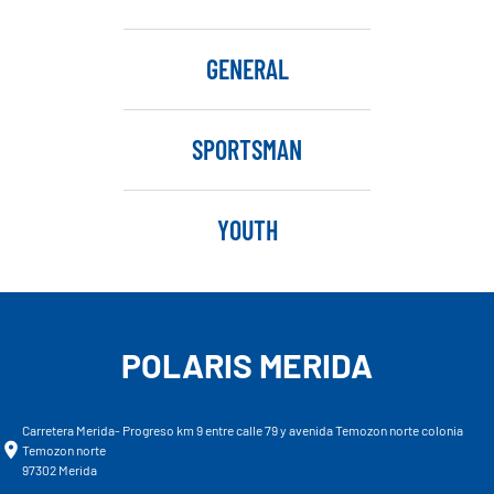
GENERAL
SPORTSMAN
YOUTH
POLARIS MERIDA
Carretera Merida- Progreso km 9 entre calle 79 y avenida Temozon norte colonia
Temozon norte
97302 Merida