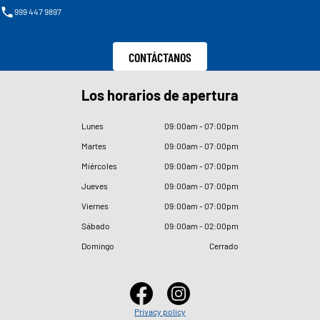
999 447 9897
CONTÁCTANOS
Los horarios de apertura
Lunes
09
:
00am - 07
:
00pm
Martes
09
:
00am - 07
:
00pm
Miércoles
09
:
00am - 07
:
00pm
Jueves
09
:
00am - 07
:
00pm
Viernes
09
:
00am - 07
:
00pm
Sábado
09
:
00am - 02
:
00pm
Domingo
Cerrado
Privacy policy