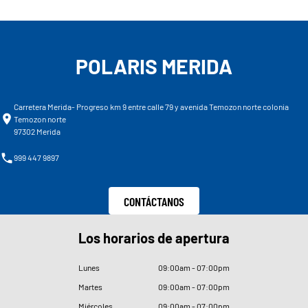
POLARIS MERIDA
Carretera Merida- Progreso km 9 entre calle 79 y avenida Temozon norte colonia
Temozon norte
97302 Merida
999 447 9897
CONTÁCTANOS
Los horarios de apertura
Lunes
09
:
00am - 07
:
00pm
Martes
09
:
00am - 07
:
00pm
Miércoles
09
:
00am - 07
:
00pm