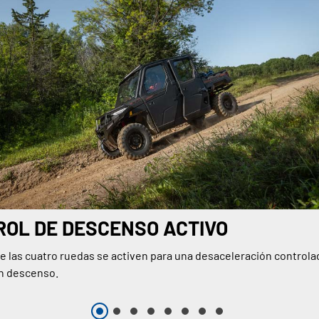
OL DE DESCENSO ACTIVO
e las cuatro ruedas se activen para una desaceleración controla
n descenso.