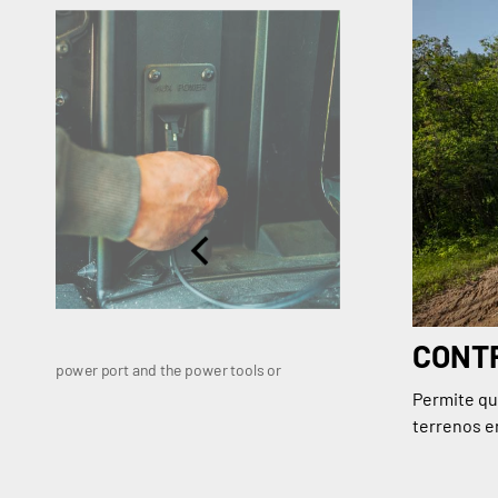
ITY
CONTR
argo-box power port and the power tools or
 done.
Permite qu
terrenos e