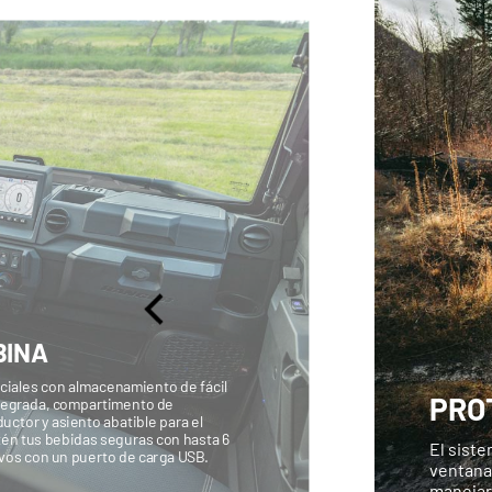
BINA
nciales con almacenamiento de fácil
PRO
ntegrada, compartimento de
uctor y asiento abatible para el
tén tus bebidas seguras con hasta 6
El siste
vos con un puerto de carga USB.
ventana
manejar