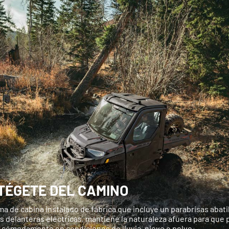
TÉGETE DEL CAMINO
ma de cabina instalado de fábrica que incluye un parabrisas abati
s delanteras eléctricas, mantiene la naturaleza afuera para que
 cómodamente en condiciones de lluvia, nieve o polvo.