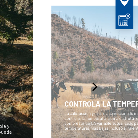
CONTROLA LA TEMPE
La calefacción y el aire acondicionado i
controlar la temperatura para disfrutar
compresor de CA variable actualizado p
ble y
temperaturas más bajas incluso al ralent
 pueda